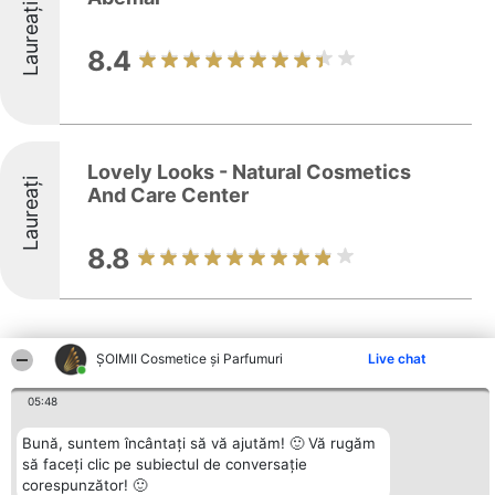
Laureați
8.4
Lovely Looks - Natural Cosmetics
Laureați
And Care Center
8.8
ȘOIMII Cosmetice și Parfumuri
Live chat
05:48
Alte firme din zonă
Bună, suntem încântați să vă ajutăm! 🙂 Vă rugăm
să faceți clic pe subiectul de conversație
corespunzător! 🙂
Organizator Ranking
Plebiscyt
Contact