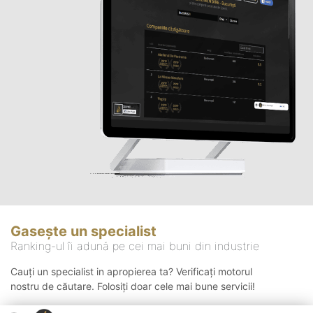
Gasește un specialist
Ranking-ul îi adună pe cei mai buni din industrie
Cauți un specialist in apropierea ta? Verificați motorul
nostru de căutare. Folosiți doar cele mai bune servicii!