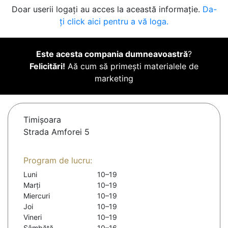
Doar userii logați au acces la această informație.
Da-
ți click aici pentru a vă loga.
Este acesta compania dumneavoastră
?
Felicitări!
Aă cum să primești materialele de
marketing
Timişoara
Strada Amforei 5
Program de lucru:
Luni
10–19
Marți
10–19
Miercuri
10–19
Joi
10–19
Vineri
10–19
Sâmbătă
10–16