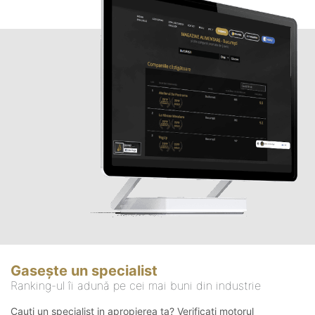
Gasește un specialist
Ranking-ul îi adună pe cei mai buni din industrie
Cauți un specialist in apropierea ta? Verificați motorul