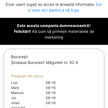
Doar userii logați au acces la această informație.
Da-
ți click aici pentru a vă loga.
Este acesta compania dumneavoastră
?
Felicitări!
Aă cum să primești materialele de
marketing
Bucureşti
Șoseaua Bucuresti Măgurele nr. 92 A
Program de lucru:
Luni
08–16
Marți
08–16
Miercuri
08–16
Joi
08–16
Vineri
08–16
Sâmbătă
-