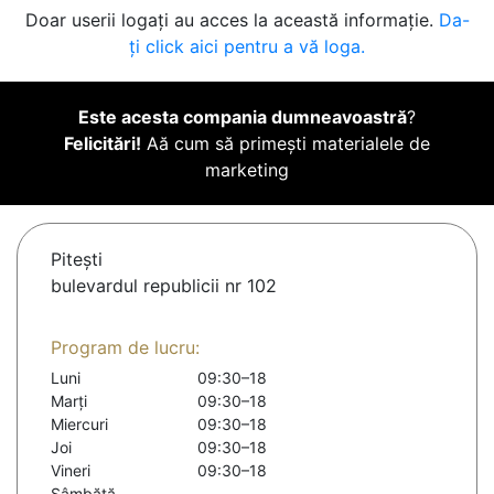
Doar userii logați au acces la această informație.
Da-
ți click aici pentru a vă loga.
Este acesta compania dumneavoastră
?
Felicitări!
Aă cum să primești materialele de
marketing
Piteşti
bulevardul republicii nr 102
Program de lucru:
Luni
09:30–18
Marți
09:30–18
Miercuri
09:30–18
Joi
09:30–18
Vineri
09:30–18
Sâmbătă
-