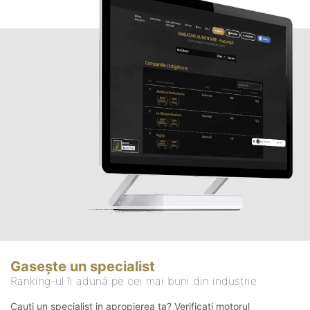
Gasește un specialist
Ranking-ul îi adună pe cei mai buni din industrie
Cauți un specialist in apropierea ta? Verificați motorul