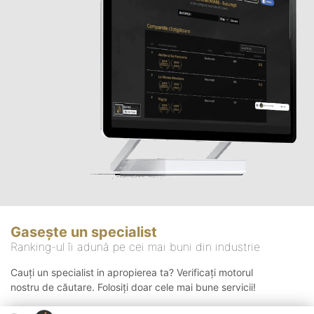
Gasește un specialist
Ranking-ul îi adună pe cei mai buni din industrie
Cauți un specialist in apropierea ta? Verificați motorul
nostru de căutare. Folosiți doar cele mai bune servicii!