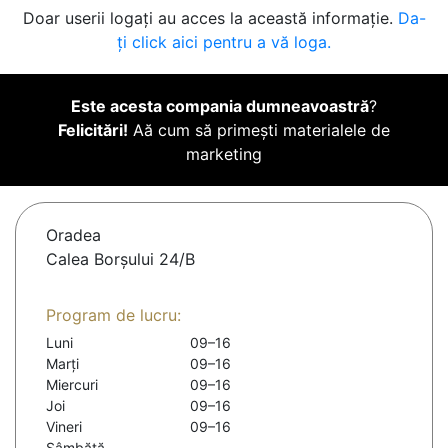
Doar userii logați au acces la această informație.
Da-
ți click aici pentru a vă loga.
Este acesta compania dumneavoastră
?
Felicitări!
Aă cum să primești materialele de
marketing
Oradea
Calea Borșului 24/B
Program de lucru:
Luni
09–16
Marți
09–16
Miercuri
09–16
Joi
09–16
Vineri
09–16
Sâmbătă
-