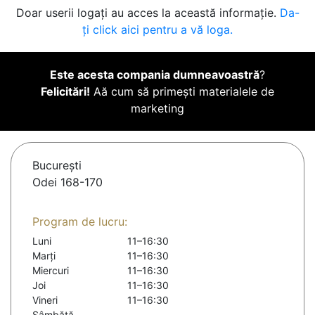
Doar userii logați au acces la această informație.
Da-
ți click aici pentru a vă loga.
Este acesta compania dumneavoastră
?
Felicitări!
Aă cum să primești materialele de
marketing
Bucureşti
Odei 168-170
Program de lucru:
Luni
11–16:30
Marți
11–16:30
Miercuri
11–16:30
Joi
11–16:30
Vineri
11–16:30
Sâmbătă
-