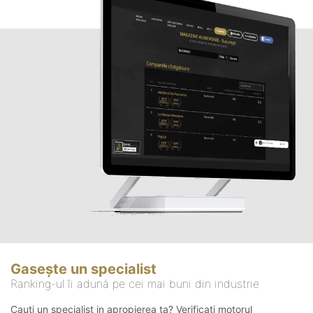
Gasește un specialist
Ranking-ul îi adună pe cei mai buni din industrie
Cauți un specialist in apropierea ta? Verificați motorul