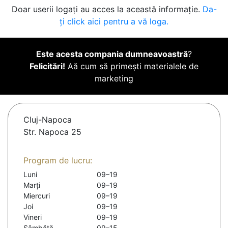
Doar userii logați au acces la această informație.
Da-
ți click aici pentru a vă loga.
Este acesta compania dumneavoastră
?
Felicitări!
Aă cum să primești materialele de
marketing
Cluj-Napoca
Str. Napoca 25
Program de lucru:
Luni
09–19
Marți
09–19
Miercuri
09–19
Joi
09–19
Vineri
09–19
Sâmbătă
09–15