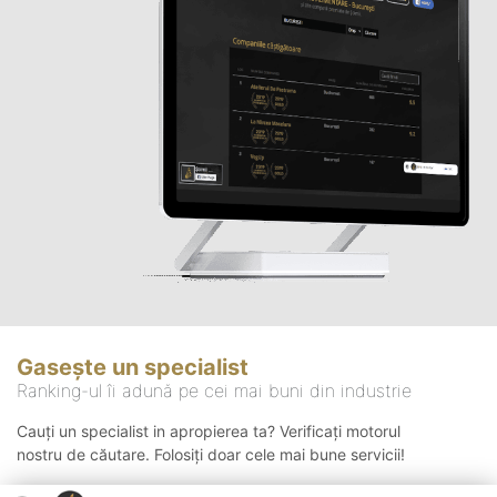
Gasește un specialist
Ranking-ul îi adună pe cei mai buni din industrie
Cauți un specialist in apropierea ta? Verificați motorul
nostru de căutare. Folosiți doar cele mai bune servicii!