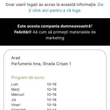
Doar userii logați au acces la această informație.
Da-
ți click aici pentru a vă loga.
Este acesta compania dumneavoastră
?
Felicitări!
Aă cum să primești materialele de
marketing
Arad
Parfumeria Inna, Strada Crișan 1
Program de lucru:
Luni
10–18
Marți
10–18
Miercuri
10–18
Joi
10–18
Vineri
10–18
Sâmbătă
10–14