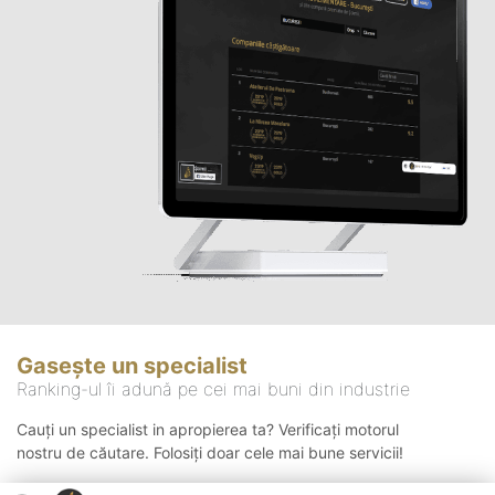
Gasește un specialist
Ranking-ul îi adună pe cei mai buni din industrie
Cauți un specialist in apropierea ta? Verificați motorul
nostru de căutare. Folosiți doar cele mai bune servicii!