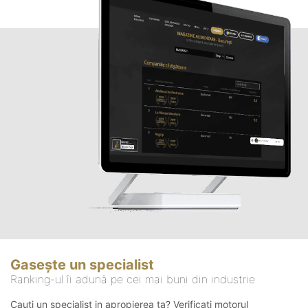
Gasește un specialist
Ranking-ul îi adună pe cei mai buni din industrie
Cauți un specialist in apropierea ta? Verificați motorul