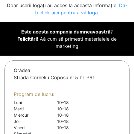
Doar userii logați au acces la această informație.
Da-
ți click aici pentru a vă loga.
Este acesta compania dumneavoastră
?
Felicitări!
Aă cum să primești materialele de
marketing
Oradea
Strada Corneliu Coposu nr.5 bl. P61
Program de lucru:
Luni
10–18
Marți
10–18
Miercuri
10–18
Joi
10–18
Vineri
10–18
Sâmbătă
-