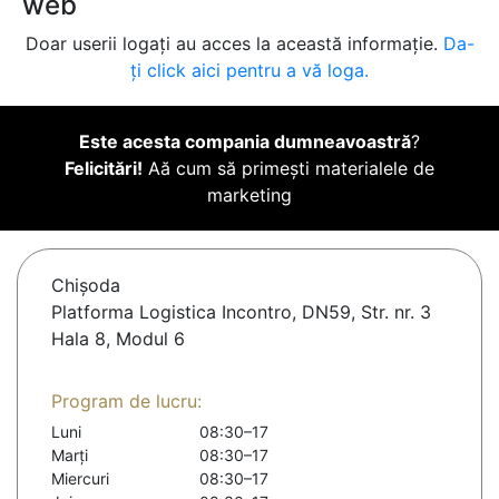
web
Doar userii logați au acces la această informație.
Da-
ți click aici pentru a vă loga.
Este acesta compania dumneavoastră
?
Felicitări!
Aă cum să primești materialele de
marketing
Chişoda
Platforma Logistica Incontro, DN59, Str. nr. 3
Hala 8, Modul 6
Program de lucru:
Luni
08:30–17
Marți
08:30–17
Miercuri
08:30–17