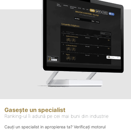
Gasește un specialist
Ranking-ul îi adună pe cei mai buni din industrie
Cauți un specialist in apropierea ta? Verificați motorul