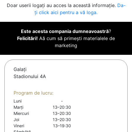
Doar userii logați au acces la această informație.
Da-
ți click aici pentru a vă loga.
Este acesta compania dumneavoastră
?
Felicitări!
Aă cum să primești materialele de
marketing
Galaţi
Stadionului 4A
Program de lucru:
Luni
-
Marți
13–20:30
Miercuri
13–20:30
Joi
13–20:30
Vineri
13–19:30
Sâmbătă
-