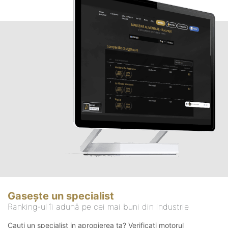
Gasește un specialist
Ranking-ul îi adună pe cei mai buni din industrie
Cauți un specialist in apropierea ta? Verificați motorul