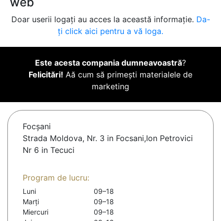
web
Doar userii logați au acces la această informație.
Da-
ți click aici pentru a vă loga.
Este acesta compania dumneavoastră
?
Felicitări!
Aă cum să primești materialele de
marketing
Focşani
Strada Moldova, Nr. 3 in Focsani,Ion Petrovici
Nr 6 in Tecuci
Program de lucru:
Luni
09–18
Marți
09–18
Miercuri
09–18