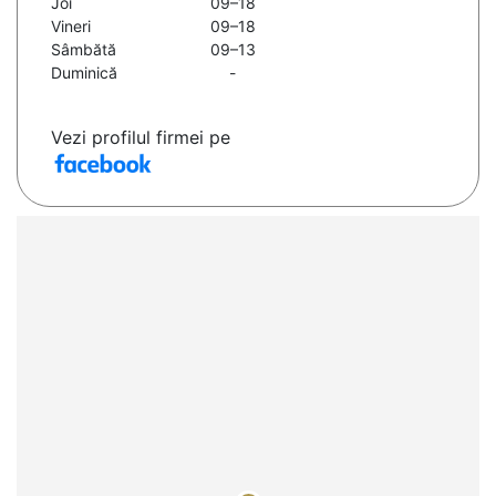
Joi
09–18
Vineri
09–18
Sâmbătă
09–13
Duminică
-
Vezi profilul firmei pe