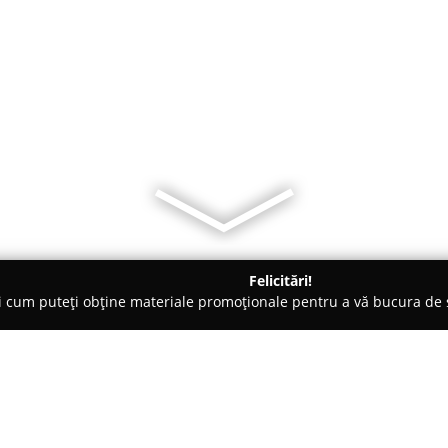
Felicitări!
ți cum puteți obține materiale promoționale pentru a vă bucura d
muri, Produse Naturale și Organice - Cluj-Napoca
My Geisha Cl