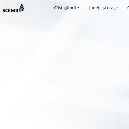
Câștigătorii
Județe și orașe