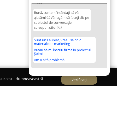
17:35
Bună, suntem încântați să vă
ajutăm! 🙂 Vă rugăm să faceți clic pe
subiectul de conversație
corespunzător! 🙂
Sunt un Laureat, vreau să ridic
materiale de marketing
Vreau să-mi înscriu firma in proiectul
Șoimii
Am o altă problemă
e succesul dumneavoastră.
Verificați
uj