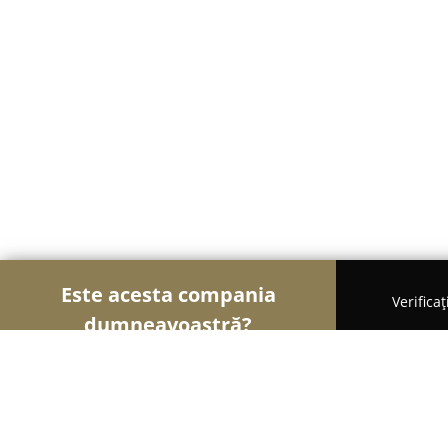
Este acesta compania
Verifica
dumneavoastră?
Șoimii Cosmetice și Parfumuri
Cosmetice, Parfu