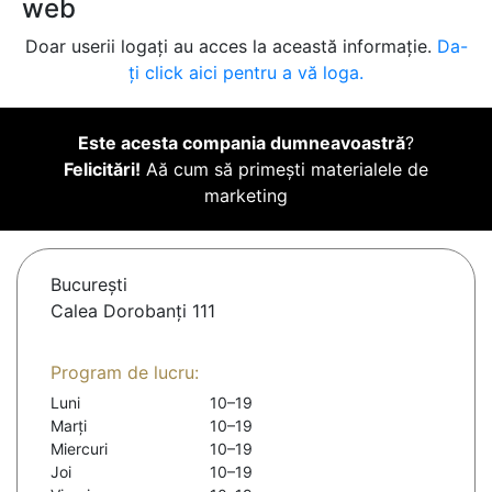
web
Doar userii logați au acces la această informație.
Da-
ți click aici pentru a vă loga.
Este acesta compania dumneavoastră
?
Felicitări!
Aă cum să primești materialele de
marketing
Bucureşti
Calea Dorobanți 111
Program de lucru:
Luni
10–19
Marți
10–19
Miercuri
10–19
Joi
10–19