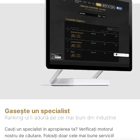
Gasește un specialist
Ranking-ul îi adună pe cei mai buni din industrie
Cauți un specialist in apropierea ta? Verificați motorul
nostru de căutare. Folosiți doar cele mai bune servicii!