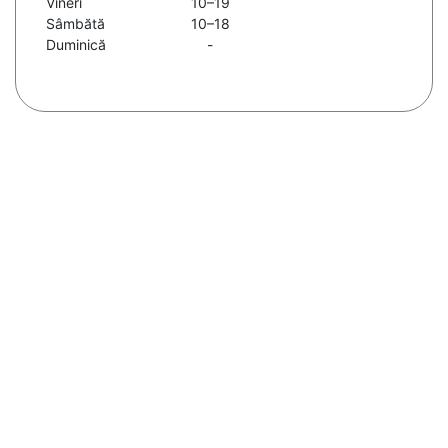
Vineri
10–19
Sâmbătă
10–18
Duminică
-