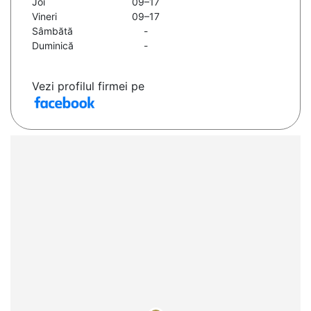
Joi
09–17
Vineri
09–17
Sâmbătă
-
Duminică
-
Vezi profilul firmei pe