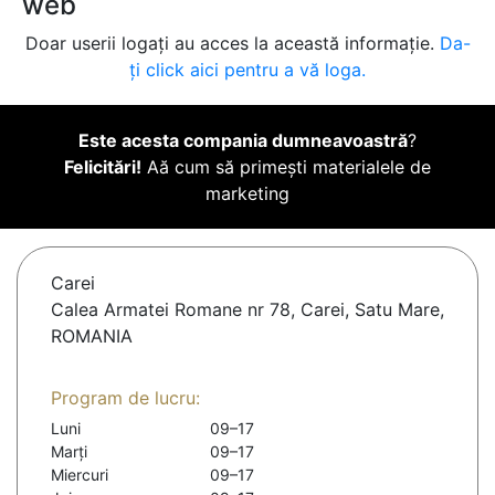
web
Doar userii logați au acces la această informație.
Da-
ți click aici pentru a vă loga.
Este acesta compania dumneavoastră
?
Felicitări!
Aă cum să primești materialele de
marketing
Carei
Calea Armatei Romane nr 78, Carei, Satu Mare,
ROMANIA
Program de lucru:
Luni
09–17
Marți
09–17
Miercuri
09–17