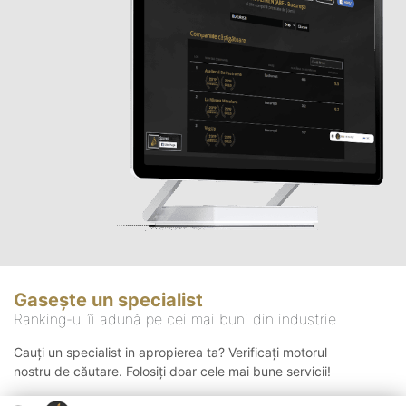
Gasește un specialist
Ranking-ul îi adună pe cei mai buni din industrie
Cauți un specialist in apropierea ta? Verificați motorul
nostru de căutare. Folosiți doar cele mai bune servicii!