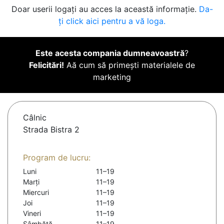
Doar userii logați au acces la această informație.
Da-
ți click aici pentru a vă loga.
Este acesta compania dumneavoastră
?
Felicitări!
Aă cum să primești materialele de
marketing
Câlnic
Strada Bistra 2
Program de lucru:
Luni
11–19
Marți
11–19
Miercuri
11–19
Joi
11–19
Vineri
11–19
Sâmbătă
11–19