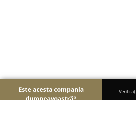
Este acesta compania
Verifica
dumneavoastră?
Șoimii Cosmetice și Parfumuri
Cosmetice, Parfu