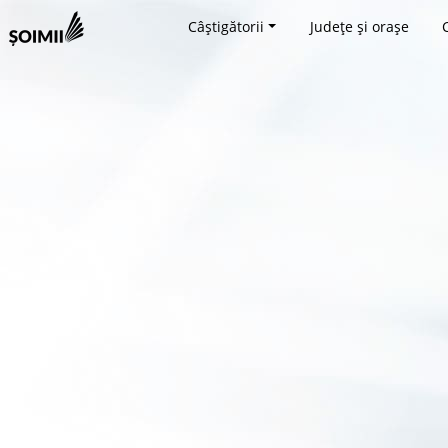
Câștigătorii
Județe și orașe