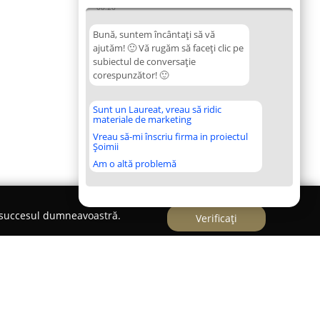
08:26
Bună, suntem încântați să vă
ajutăm! 🙂 Vă rugăm să faceți clic pe
subiectul de conversație
corespunzător! 🙂
Sunt un Laureat, vreau să ridic
materiale de marketing
Vreau să-mi înscriu firma in proiectul
Șoimii
Am o altă problemă
e succesul dumneavoastră.
Verificați