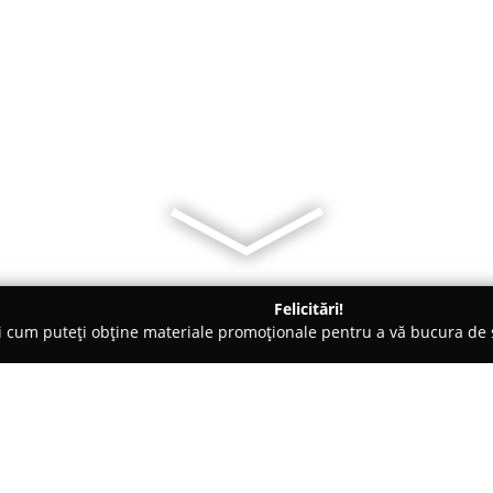
Felicitări!
ți cum puteți obține materiale promoționale pentru a vă bucura d
muri, Produse Naturale și Organice - Hunedoara
Mystic Nails