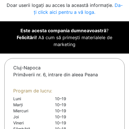
Doar userii logați au acces la această informație.
Da-
ți click aici pentru a vă loga.
Este acesta compania dumneavoastră
?
Felicitări!
Aă cum să primești materialele de
marketing
Cluj-Napoca
Primăverii nr. 6, intrare din aleea Peana
Program de lucru:
Luni
10–19
Marți
10–19
Miercuri
10–19
Joi
10–19
Vineri
10–19
Sâmbătă
10–18