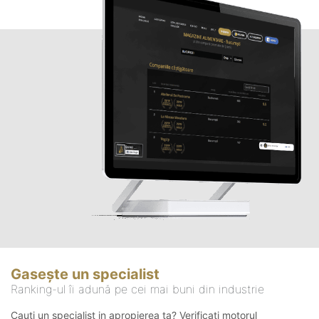
Gasește un specialist
Ranking-ul îi adună pe cei mai buni din industrie
Cauți un specialist in apropierea ta? Verificați motorul