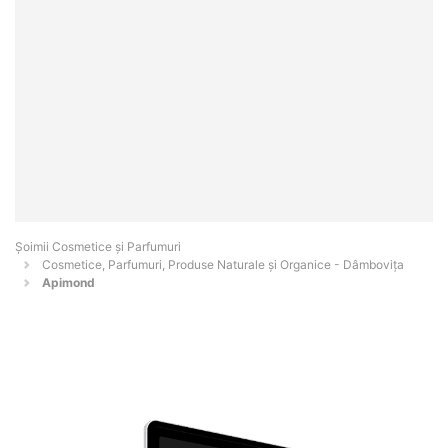
Șoimii Cosmetice și Parfumuri
Cosmetice, Parfumuri, Produse Naturale și Organice - Dâmboviţa
Apimond