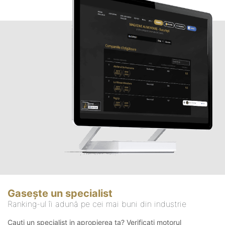
Gasește un specialist
Ranking-ul îi adună pe cei mai buni din industrie
Cauți un specialist in apropierea ta? Verificați motorul