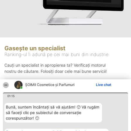
Gasește un specialist
Ranking-ul îi adună pe cei mai buni din industrie
Cauți un specialist in apropierea ta? Verificați motorul
nostru de căutare. Folosiți doar cele mai bune servicii!
ȘOIMII Cosmetice și Parfumuri
Live chat
Căutare
01:15
Bună, suntem încântați să vă ajutăm! 🙂 Vă rugăm
să faceți clic pe subiectul de conversație
corespunzător! 🙂