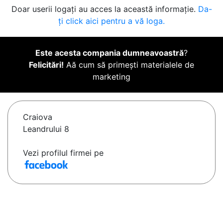
Doar userii logați au acces la această informație.
Da-
ți click aici pentru a vă loga.
Este acesta compania dumneavoastră
?
Felicitări!
Aă cum să primești materialele de
marketing
Craiova
Leandrului 8
Vezi profilul firmei pe