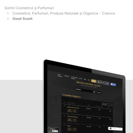
Șoimii Cosmetice și Parfumuri
Cosmetice, Parfumuri, Produse Naturale și Organice - Craiova
Good Scent