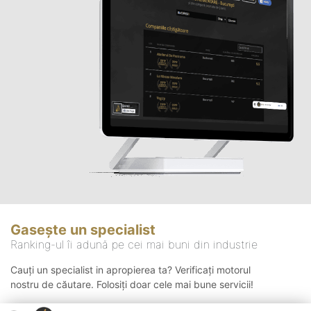
Gasește un specialist
Ranking-ul îi adună pe cei mai buni din industrie
Cauți un specialist in apropierea ta? Verificați motorul
nostru de căutare. Folosiți doar cele mai bune servicii!