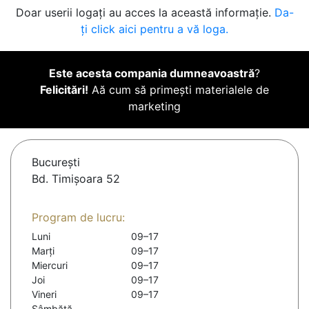
Doar userii logați au acces la această informație.
Da-
ți click aici pentru a vă loga.
Este acesta compania dumneavoastră
?
Felicitări!
Aă cum să primești materialele de
marketing
Bucureşti
Bd. Timișoara 52
Program de lucru:
Luni
09–17
Marți
09–17
Miercuri
09–17
Joi
09–17
Vineri
09–17
Sâmbătă
-