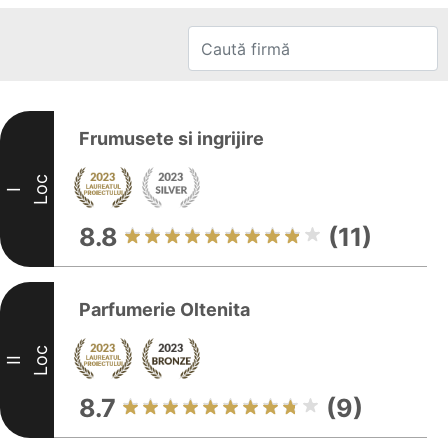
Frumusete si ingrijire
Loc
I
8.8
(11)
Parfumerie Oltenita
Loc
II
8.7
(9)