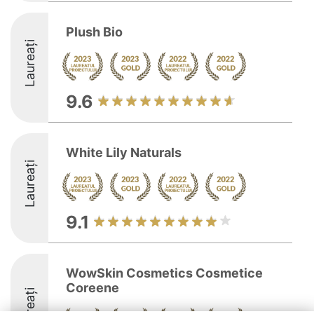
Plush Bio
Laureați
9.6
White Lily Naturals
Laureați
9.1
WowSkin Cosmetics Cosmetice
Coreene
Laureați