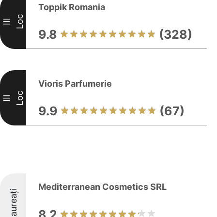
Toppik Romania
Loc
III
9.8
(328)
Vioris Parfumerie
Loc
III
9.9
(67)
Mediterranean Cosmetics SRL
Laureați
8.2